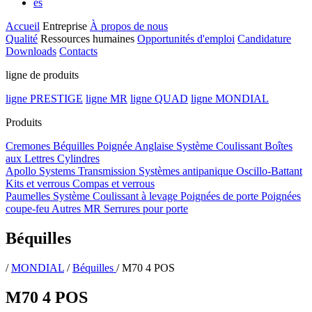
es
Accueil
Entreprise
À propos de nous
Qualité
Ressources humaines
Opportunités d'emploi
Candidature
Downloads
Contacts
ligne de produits
ligne PRESTIGE
ligne MR
ligne QUAD
ligne MONDIAL
Produits
Cremones
Béquilles
Poignée Anglaise
Système Coulissant
Boîtes
aux Lettres
Cylindres
Apollo Systems
Transmission
Systèmes antipanique
Oscillo-Battant
Kits et verrous
Compas et verrous
Paumelles
Système Coulissant à levage
Poignées de porte
Poignées
coupe-feu
Autres MR
Serrures pour porte
Béquilles
/
MONDIAL
/
Béquilles
/
M70 4 POS
M70 4 POS