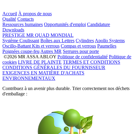
Accueil
À propos de nous
Qualité
Contacts
Ressources humaines
Opportunités d'emploi
Candidature
Downloads
PRESTIGE
MR
QUAD
MONDIAL
Système Coulissant
Boîtes aux Lettres
Cylindres
Apollo Systems
Oscillo-Battant
Kits et verrous
Compas et verrous
Paumelles
Poignées coupe-feu
Autres MR
Serrures pour porte
©2026 MR ASSA ABLOY
Politique de confidentialité
Politique de
cookies
LIVRE DE PLAINTE
TERMES ET CONDITIONS
CONDITIONS GÉNÉRALES DU FOURNISSEUR
EXIGENCES EN MATIÈRE D'ACHATS
ENVIRONNEMENTAUX
Contribuez à un avenir plus durable. Trier correctement nos déchets
d'emballage :