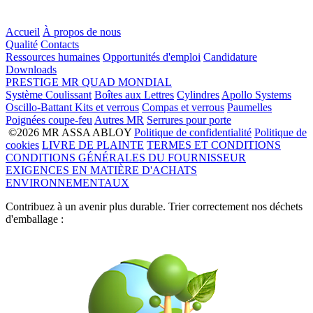
Accueil
À propos de nous
Qualité
Contacts
Ressources humaines
Opportunités d'emploi
Candidature
Downloads
PRESTIGE
MR
QUAD
MONDIAL
Système Coulissant
Boîtes aux Lettres
Cylindres
Apollo Systems
Oscillo-Battant
Kits et verrous
Compas et verrous
Paumelles
Poignées coupe-feu
Autres MR
Serrures pour porte
©2026 MR ASSA ABLOY
Politique de confidentialité
Politique de
cookies
LIVRE DE PLAINTE
TERMES ET CONDITIONS
CONDITIONS GÉNÉRALES DU FOURNISSEUR
EXIGENCES EN MATIÈRE D'ACHATS
ENVIRONNEMENTAUX
Contribuez à un avenir plus durable. Trier correctement nos déchets
d'emballage :