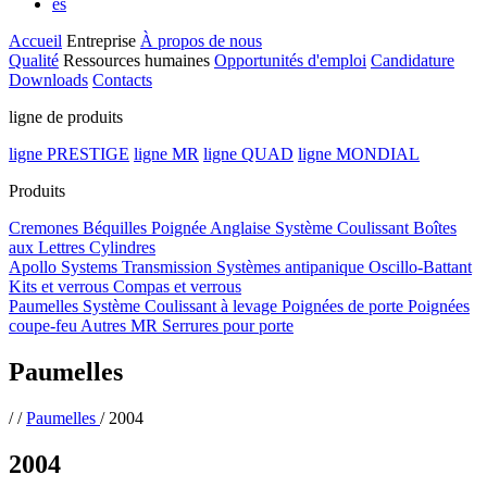
es
Accueil
Entreprise
À propos de nous
Qualité
Ressources humaines
Opportunités d'emploi
Candidature
Downloads
Contacts
ligne de produits
ligne PRESTIGE
ligne MR
ligne QUAD
ligne MONDIAL
Produits
Cremones
Béquilles
Poignée Anglaise
Système Coulissant
Boîtes
aux Lettres
Cylindres
Apollo Systems
Transmission
Systèmes antipanique
Oscillo-Battant
Kits et verrous
Compas et verrous
Paumelles
Système Coulissant à levage
Poignées de porte
Poignées
coupe-feu
Autres MR
Serrures pour porte
Paumelles
/
/
Paumelles
/
2004
2004