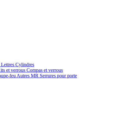
 Lettres
Cylindres
its et verrous
Compas et verrous
oupe-feu
Autres MR
Serrures pour porte