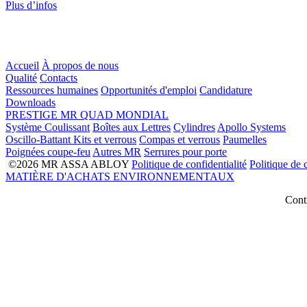
Plus d’infos
Accueil
À propos de nous
Qualité
Contacts
Ressources humaines
Opportunités d'emploi
Candidature
Downloads
PRESTIGE
MR
QUAD
MONDIAL
Système Coulissant
Boîtes aux Lettres
Cylindres
Apollo Systems
Oscillo-Battant
Kits et verrous
Compas et verrous
Paumelles
Poignées coupe-feu
Autres MR
Serrures pour porte
©2026 MR ASSA ABLOY
Politique de confidentialité
Politique de 
MATIÈRE D'ACHATS ENVIRONNEMENTAUX
Contr