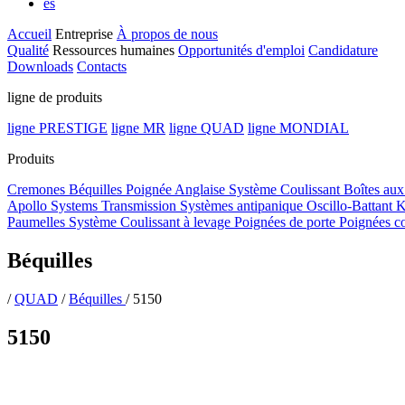
es
Accueil
Entreprise
À propos de nous
Qualité
Ressources humaines
Opportunités d'emploi
Candidature
Downloads
Contacts
ligne de produits
ligne PRESTIGE
ligne MR
ligne QUAD
ligne MONDIAL
Produits
Cremones
Béquilles
Poignée Anglaise
Système Coulissant
Boîtes aux
Apollo Systems
Transmission
Systèmes antipanique
Oscillo-Battant
K
Paumelles
Système Coulissant à levage
Poignées de porte
Poignées c
Béquilles
/
QUAD
/
Béquilles
/
5150
5150