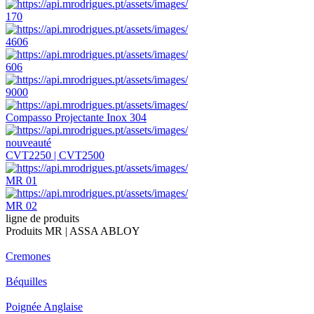
170
4606
606
9000
Compasso Projectante Inox 304
nouveauté
CVT2250 | CVT2500
MR 01
MR 02
ligne de produits
Produits MR | ASSA ABLOY
Cremones
Béquilles
Poignée Anglaise