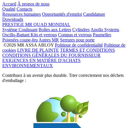
Accueil
À propos de nous
Qualité
Contacts
Ressources humaines
Opportunités d'emploi
Candidature
Downloads
PRESTIGE
MR
QUAD
MONDIAL
Système Coulissant
Boîtes aux Lettres
Cylindres
Apollo Systems
Oscillo-Battant
Kits et verrous
Compas et verrous
Paumelles
Poignées coupe-feu
Autres MR
Serrures pour porte
©2026 MR ASSA ABLOY
Politique de confidentialité
Politique de
cookies
LIVRE DE PLAINTE
TERMES ET CONDITIONS
CONDITIONS GÉNÉRALES DU FOURNISSEUR
EXIGENCES EN MATIÈRE D'ACHATS
ENVIRONNEMENTAUX
Contribuez à un avenir plus durable. Trier correctement nos déchets
d'emballage :