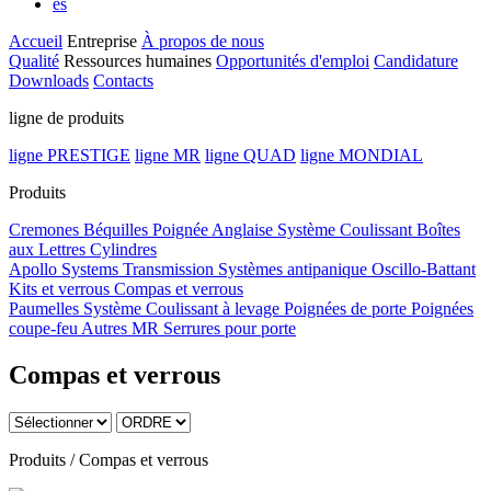
es
Accueil
Entreprise
À propos de nous
Qualité
Ressources humaines
Opportunités d'emploi
Candidature
Downloads
Contacts
ligne de produits
ligne PRESTIGE
ligne MR
ligne QUAD
ligne MONDIAL
Produits
Cremones
Béquilles
Poignée Anglaise
Système Coulissant
Boîtes
aux Lettres
Cylindres
Apollo Systems
Transmission
Systèmes antipanique
Oscillo-Battant
Kits et verrous
Compas et verrous
Paumelles
Système Coulissant à levage
Poignées de porte
Poignées
coupe-feu
Autres MR
Serrures pour porte
Compas et verrous
Produits / Compas et verrous