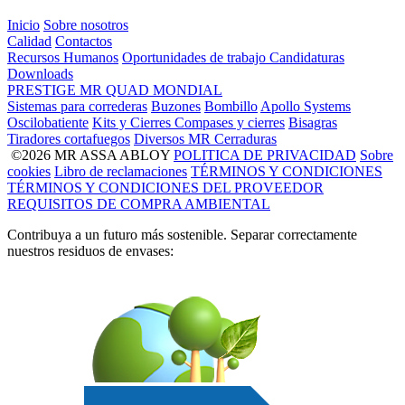
Inicio
Sobre nosotros
Calidad
Contactos
Recursos Humanos
Oportunidades de trabajo
Candidaturas
Downloads
PRESTIGE
MR
QUAD
MONDIAL
Sistemas para correderas
Buzones
Bombillo
Apollo Systems
Oscilobatiente
Kits y Cierres
Compases y cierres
Bisagras
Tiradores cortafuegos
Diversos MR
Cerraduras
©2026 MR ASSA ABLOY
POLITICA DE PRIVACIDAD
Sobre
cookies
Libro de reclamaciones
TÉRMINOS Y CONDICIONES
TÉRMINOS Y CONDICIONES DEL PROVEEDOR
REQUISITOS DE COMPRA AMBIENTAL
Contribuya a un futuro más sostenible. Separar correctamente
nuestros residuos de envases: