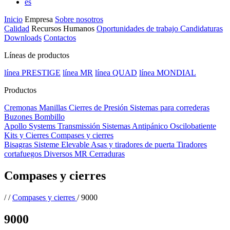
es
Inicio
Empresa
Sobre nosotros
Calidad
Recursos Humanos
Oportunidades de trabajo
Candidaturas
Downloads
Contactos
Líneas de productos
línea PRESTIGE
línea MR
línea QUAD
línea MONDIAL
Productos
Cremonas
Manillas
Cierres de Presión
Sistemas para correderas
Buzones
Bombillo
Apollo Systems
Transmissión
Sistemas Antipánico
Oscilobatiente
Kits y Cierres
Compases y cierres
Bisagras
Sisteme Elevable
Asas y tiradores de puerta
Tiradores
cortafuegos
Diversos MR
Cerraduras
Compases y cierres
/
/
Compases y cierres
/
9000
9000