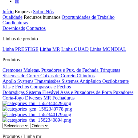
es
Início
Empresa
Sobre Nós
Qualidade
Recursos humanos
Oportunidades de Trabalho
Candidaturas
Downloads
Contactos
Linhas de produto
Linha PRESTIGE
Linha MR
Linha QUAD
Linha MONDIAL
Produtos
Cremones
Muletas, Puxadores e Pux. de Fachada
Trinquetas
Sistemas de Correr
Caixas de Correio
Cilindros
Apollo Systems
Transmissões
Sistemas Antipânico
Oscilobatente
Kits e Fechos
Compassos e Fechos
Dobradiças
Sistema Elevável
Asas e Puxadores de Porta
Puxadores
Corta-fogo
Diversos MR
Fechaduras
Produtos / Linha mr