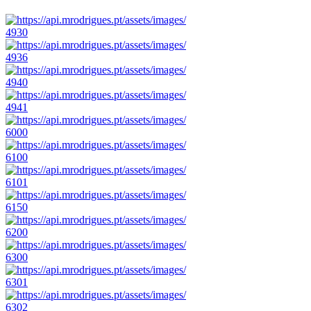
4930
4936
4940
4941
6000
6100
6101
6150
6200
6300
6301
6302