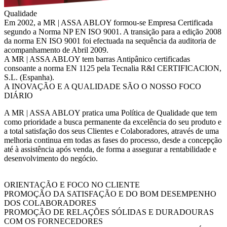
Qualidade
Em 2002, a MR | ASSA ABLOY formou-se Empresa Certificada
segundo a Norma NP EN ISO 9001. A transição para a edição 2008
da norma EN ISO 9001 foi efectuada na sequência da auditoria de
acompanhamento de Abril 2009.
A MR | ASSA ABLOY tem barras Antipânico certificadas
consoante a norma EN 1125 pela Tecnalia R&I CERTIFICACION,
S.L. (Espanha).
A INOVAÇÃO E A QUALIDADE SÃO O NOSSO FOCO
DIÁRIO
A MR | ASSA ABLOY pratica uma Política de Qualidade que tem
como prioridade a busca permanente da excelência do seu produto e
a total satisfação dos seus Clientes e Colaboradores, através de uma
melhoria continua em todas as fases do processo, desde a concepção
até à assistência após venda, de forma a assegurar a rentabilidade e
desenvolvimento do negócio.
ORIENTAÇÃO E FOCO NO CLIENTE
PROMOÇÃO DA SATISFAÇÃO E DO BOM DESEMPENHO
DOS COLABORADORES
PROMOÇÃO DE RELAÇÕES SÓLIDAS E DURADOURAS
COM OS FORNECEDORES