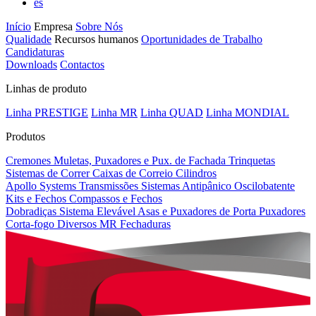
es
Início
Empresa
Sobre Nós
Qualidade
Recursos humanos
Oportunidades de Trabalho
Candidaturas
Downloads
Contactos
Linhas de produto
Linha PRESTIGE
Linha MR
Linha QUAD
Linha MONDIAL
Produtos
Cremones
Muletas, Puxadores e Pux. de Fachada
Trinquetas
Sistemas de Correr
Caixas de Correio
Cilindros
Apollo Systems
Transmissões
Sistemas Antipânico
Oscilobatente
Kits e Fechos
Compassos e Fechos
Dobradiças
Sistema Elevável
Asas e Puxadores de Porta
Puxadores
Corta-fogo
Diversos MR
Fechaduras