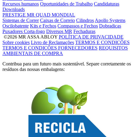
Recursos humanos
Oportunidades de Trabalho
Candidaturas
Downloads
PRESTIGE
MR
QUAD
MONDIAL
Sistemas de Correr
Caixas de Correio
Cilindros
Apollo Systems
Oscilobatente
Kits e Fechos
Compassos e Fechos
Dobradiças
Puxadores Corta-fogo
Diversos MR
Fechaduras
©2026 MR ASSA ABLOY
POLÍTICA DE PRIVACIDADE
Sobre cookies
Livro de Reclamações
TERMOS E CONDIÇÕES
TERMOS E CONDIÇÕES FORNECEDORES
REQUISITOS
AMBIENTAIS DE COMPRA
Contribua para um futuro mais sustentável. Separe corretamente os
resíduos das nossas embalagens: