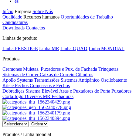
es
Início
Empresa
Sobre Nós
Qualidade
Recursos humanos
Oportunidades de Trabalho
Candidaturas
Downloads
Contactos
Linhas de produto
Linha PRESTIGE
Linha MR
Linha QUAD
Linha MONDIAL
Produtos
Cremones
Muletas, Puxadores e Pux. de Fachada
Trinquetas
Sistemas de Correr
Caixas de Correio
Cilindros
Apollo Systems
Transmissões
Sistemas Antipânico
Oscilobatente
Kits e Fechos
Compassos e Fechos
Dobradiças
Sistema Elevável
Asas e Puxadores de Porta
Puxadores
Corta-fogo
Diversos MR
Fechaduras
Produtos / Linha mondial