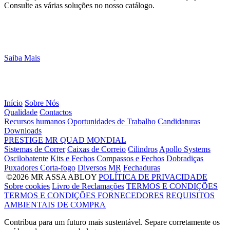
Consulte as várias soluções no nosso catálogo.
Saiba Mais
Início
Sobre Nós
Qualidade
Contactos
Recursos humanos
Oportunidades de Trabalho
Candidaturas
Downloads
PRESTIGE
MR
QUAD
MONDIAL
Sistemas de Correr
Caixas de Correio
Cilindros
Apollo Systems
Oscilobatente
Kits e Fechos
Compassos e Fechos
Dobradiças
Puxadores Corta-fogo
Diversos MR
Fechaduras
©2026 MR ASSA ABLOY
POLÍTICA DE PRIVACIDADE
Sobre cookies
Livro de Reclamações
TERMOS E CONDIÇÕES
TERMOS E CONDIÇÕES FORNECEDORES
REQUISITOS
AMBIENTAIS DE COMPRA
Contribua para um futuro mais sustentável. Separe corretamente os