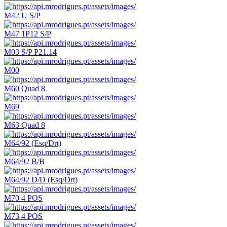
M42 U S/P
M47 1P12 S/P
M03 S/P P21.14
M00
M60 Quad 8
M69
M63 Quad 8
M64/92 (Esq/Drt)
M64/92 B/B
M64/92 D/D (Esq/Drt)
M70 4 POS
M73 4 POS