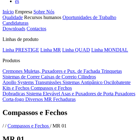
es
Início
Empresa
Sobre Nós
Qualidade
Recursos humanos
Oportunidades de Trabalho
Candidaturas
Downloads
Contactos
Linhas de produto
Linha PRESTIGE
Linha MR
Linha QUAD
Linha MONDIAL
Produtos
Cremones
Muletas, Puxadores e Pux. de Fachada
Trinquetas
Sistemas de Correr
Caixas de Correio
Cilindros
Apollo Systems
Transmissões
Sistemas Antipânico
Oscilobatente
Kits e Fechos
Compassos e Fechos
Dobradiças
Sistema Elevável
Asas e Puxadores de Porta
Puxadores
Corta-fogo
Diversos MR
Fechaduras
Compassos e Fechos
/
/
Compassos e Fechos
/
MR 01
MR 01