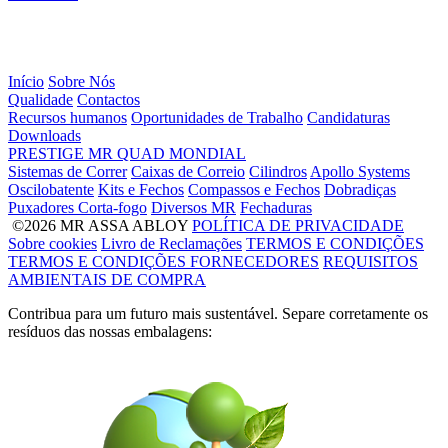
Início
Sobre Nós
Qualidade
Contactos
Recursos humanos
Oportunidades de Trabalho
Candidaturas
Downloads
PRESTIGE
MR
QUAD
MONDIAL
Sistemas de Correr
Caixas de Correio
Cilindros
Apollo Systems
Oscilobatente
Kits e Fechos
Compassos e Fechos
Dobradiças
Puxadores Corta-fogo
Diversos MR
Fechaduras
©2026 MR ASSA ABLOY
POLÍTICA DE PRIVACIDADE
Sobre cookies
Livro de Reclamações
TERMOS E CONDIÇÕES
TERMOS E CONDIÇÕES FORNECEDORES
REQUISITOS
AMBIENTAIS DE COMPRA
Contribua para um futuro mais sustentável. Separe corretamente os
resíduos das nossas embalagens: