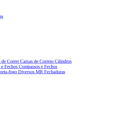
as
s de Correr
Caixas de Correio
Cilindros
s e Fechos
Compassos e Fechos
orta-fogo
Diversos MR
Fechaduras