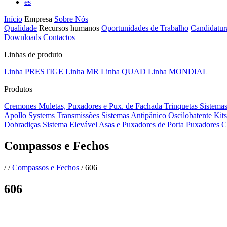
es
Início
Empresa
Sobre Nós
Qualidade
Recursos humanos
Oportunidades de Trabalho
Candidatur
Downloads
Contactos
Linhas de produto
Linha PRESTIGE
Linha MR
Linha QUAD
Linha MONDIAL
Produtos
Cremones
Muletas, Puxadores e Pux. de Fachada
Trinquetas
Sistema
Apollo Systems
Transmissões
Sistemas Antipânico
Oscilobatente
Kit
Dobradiças
Sistema Elevável
Asas e Puxadores de Porta
Puxadores C
Compassos e Fechos
/
/
Compassos e Fechos
/
606
606