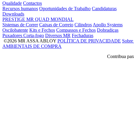
Qualidade
Contactos
Recursos humanos
Oportunidades de Trabalho
Candidaturas
Downloads
PRESTIGE
MR
QUAD
MONDIAL
Sistemas de Correr
Caixas de Correio
Cilindros
Apollo Systems
Oscilobatente
Kits e Fechos
Compassos e Fechos
Dobradiças
Puxadores Corta-fogo
Diversos MR
Fechaduras
©2026 MR ASSA ABLOY
POLÍTICA DE PRIVACIDADE
Sobre
AMBIENTAIS DE COMPRA
Contribua par