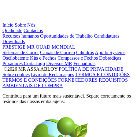
Início
Sobre Nós
Qualidade
Contactos
Recursos humanos
Oportunidades de Trabalho
Candidaturas
Downloads
PRESTIGE
MR
QUAD
MONDIAL
Sistemas de Correr
Caixas de Correio
Cilindros
Apollo Systems
Oscilobatente
Kits e Fechos
Compassos e Fechos
Dobradiças
Puxadores Corta-fogo
Diversos MR
Fechaduras
©2026 MR ASSA ABLOY
POLÍTICA DE PRIVACIDADE
Sobre cookies
Livro de Reclamações
TERMOS E CONDIÇÕES
TERMOS E CONDIÇÕES FORNECEDORES
REQUISITOS
AMBIENTAIS DE COMPRA
Contribua para um futuro mais sustentável. Separe corretamente os
resíduos das nossas embalagens: