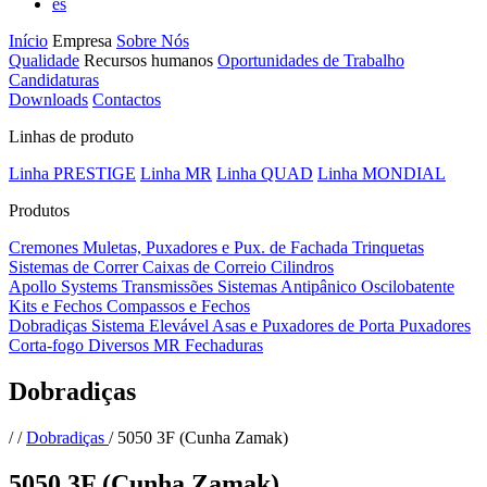
es
Início
Empresa
Sobre Nós
Qualidade
Recursos humanos
Oportunidades de Trabalho
Candidaturas
Downloads
Contactos
Linhas de produto
Linha PRESTIGE
Linha MR
Linha QUAD
Linha MONDIAL
Produtos
Cremones
Muletas, Puxadores e Pux. de Fachada
Trinquetas
Sistemas de Correr
Caixas de Correio
Cilindros
Apollo Systems
Transmissões
Sistemas Antipânico
Oscilobatente
Kits e Fechos
Compassos e Fechos
Dobradiças
Sistema Elevável
Asas e Puxadores de Porta
Puxadores
Corta-fogo
Diversos MR
Fechaduras
Dobradiças
/
/
Dobradiças
/
5050 3F (Cunha Zamak)
5050 3F (Cunha Zamak)