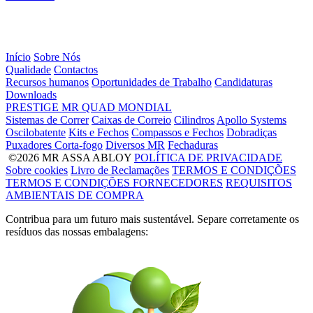
Início
Sobre Nós
Qualidade
Contactos
Recursos humanos
Oportunidades de Trabalho
Candidaturas
Downloads
PRESTIGE
MR
QUAD
MONDIAL
Sistemas de Correr
Caixas de Correio
Cilindros
Apollo Systems
Oscilobatente
Kits e Fechos
Compassos e Fechos
Dobradiças
Puxadores Corta-fogo
Diversos MR
Fechaduras
©2026 MR ASSA ABLOY
POLÍTICA DE PRIVACIDADE
Sobre cookies
Livro de Reclamações
TERMOS E CONDIÇÕES
TERMOS E CONDIÇÕES FORNECEDORES
REQUISITOS
AMBIENTAIS DE COMPRA
Contribua para um futuro mais sustentável. Separe corretamente os
resíduos das nossas embalagens: