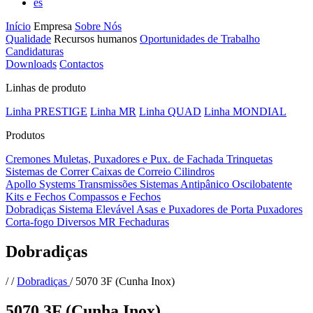
es
Início
Empresa
Sobre Nós
Qualidade
Recursos humanos
Oportunidades de Trabalho
Candidaturas
Downloads
Contactos
Linhas de produto
Linha PRESTIGE
Linha MR
Linha QUAD
Linha MONDIAL
Produtos
Cremones
Muletas, Puxadores e Pux. de Fachada
Trinquetas
Sistemas de Correr
Caixas de Correio
Cilindros
Apollo Systems
Transmissões
Sistemas Antipânico
Oscilobatente
Kits e Fechos
Compassos e Fechos
Dobradiças
Sistema Elevável
Asas e Puxadores de Porta
Puxadores
Corta-fogo
Diversos MR
Fechaduras
Dobradiças
/
/
Dobradiças
/
5070 3F (Cunha Inox)
5070 3F (Cunha Inox)