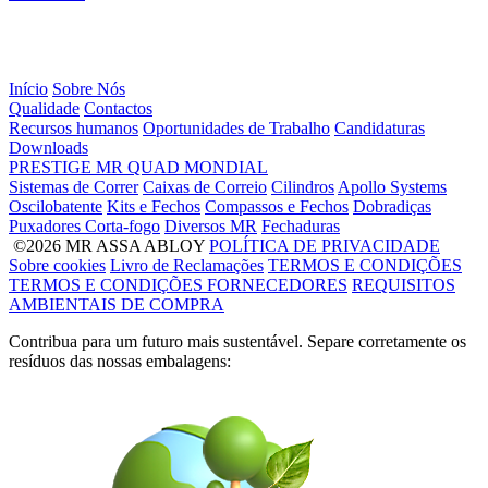
Início
Sobre Nós
Qualidade
Contactos
Recursos humanos
Oportunidades de Trabalho
Candidaturas
Downloads
PRESTIGE
MR
QUAD
MONDIAL
Sistemas de Correr
Caixas de Correio
Cilindros
Apollo Systems
Oscilobatente
Kits e Fechos
Compassos e Fechos
Dobradiças
Puxadores Corta-fogo
Diversos MR
Fechaduras
©2026 MR ASSA ABLOY
POLÍTICA DE PRIVACIDADE
Sobre cookies
Livro de Reclamações
TERMOS E CONDIÇÕES
TERMOS E CONDIÇÕES FORNECEDORES
REQUISITOS
AMBIENTAIS DE COMPRA
Contribua para um futuro mais sustentável. Separe corretamente os
resíduos das nossas embalagens: