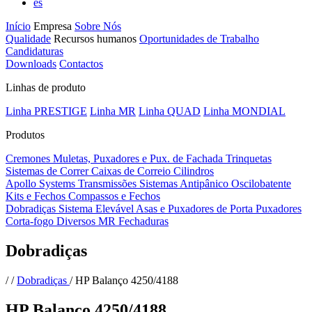
es
Início
Empresa
Sobre Nós
Qualidade
Recursos humanos
Oportunidades de Trabalho
Candidaturas
Downloads
Contactos
Linhas de produto
Linha PRESTIGE
Linha MR
Linha QUAD
Linha MONDIAL
Produtos
Cremones
Muletas, Puxadores e Pux. de Fachada
Trinquetas
Sistemas de Correr
Caixas de Correio
Cilindros
Apollo Systems
Transmissões
Sistemas Antipânico
Oscilobatente
Kits e Fechos
Compassos e Fechos
Dobradiças
Sistema Elevável
Asas e Puxadores de Porta
Puxadores
Corta-fogo
Diversos MR
Fechaduras
Dobradiças
/
/
Dobradiças
/
HP Balanço 4250/4188
HP Balanço 4250/4188