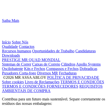
Saiba Mais
Início
Sobre Nós
Qualidade
Contactos
Recursos humanos
Oportunidades de Trabalho
Candidaturas
Downloads
PRESTIGE
MR
QUAD
MONDIAL
Sistemas de Correr
Caixas de Correio
Cilindros
Apollo Systems
Oscilobatente
Kits e Fechos
Compassos e Fechos
Dobradiças
Puxadores Corta-fogo
Diversos MR
Fechaduras
©2026 MR ASSA ABLOY
POLÍTICA DE PRIVACIDADE
Sobre cookies
Livro de Reclamações
TERMOS E CONDIÇÕES
TERMOS E CONDIÇÕES FORNECEDORES
REQUISITOS
AMBIENTAIS DE COMPRA
Contribua para um futuro mais sustentável. Separe corretamente os
resíduos das nossas embalagens: