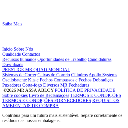
Saiba Mais
Início
Sobre Nós
Qualidade
Contactos
Recursos humanos
Oportunidades de Trabalho
Candidaturas
Downloads
PRESTIGE
MR
QUAD
MONDIAL
Sistemas de Correr
Caixas de Correio
Cilindros
Apollo Systems
Oscilobatente
Kits e Fechos
Compassos e Fechos
Dobradiças
Puxadores Corta-fogo
Diversos MR
Fechaduras
©2026 MR ASSA ABLOY
POLÍTICA DE PRIVACIDADE
Sobre cookies
Livro de Reclamações
TERMOS E CONDIÇÕES
TERMOS E CONDIÇÕES FORNECEDORES
REQUISITOS
AMBIENTAIS DE COMPRA
Contribua para um futuro mais sustentável. Separe corretamente os
resíduos das nossas embalagens: