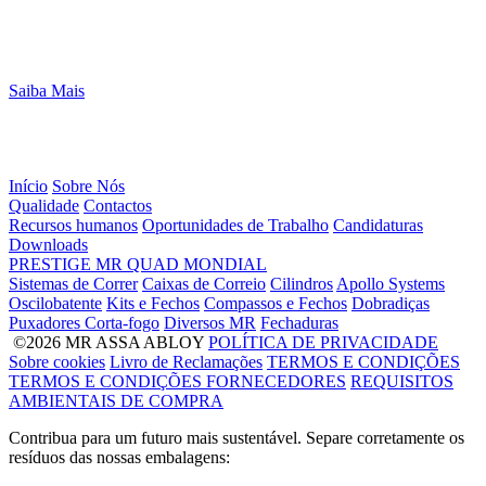
Saiba Mais
Início
Sobre Nós
Qualidade
Contactos
Recursos humanos
Oportunidades de Trabalho
Candidaturas
Downloads
PRESTIGE
MR
QUAD
MONDIAL
Sistemas de Correr
Caixas de Correio
Cilindros
Apollo Systems
Oscilobatente
Kits e Fechos
Compassos e Fechos
Dobradiças
Puxadores Corta-fogo
Diversos MR
Fechaduras
©2026 MR ASSA ABLOY
POLÍTICA DE PRIVACIDADE
Sobre cookies
Livro de Reclamações
TERMOS E CONDIÇÕES
TERMOS E CONDIÇÕES FORNECEDORES
REQUISITOS
AMBIENTAIS DE COMPRA
Contribua para um futuro mais sustentável. Separe corretamente os
resíduos das nossas embalagens: