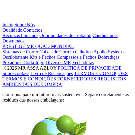
Início
Sobre Nós
Qualidade
Contactos
Recursos humanos
Oportunidades de Trabalho
Candidaturas
Downloads
PRESTIGE
MR
QUAD
MONDIAL
Sistemas de Correr
Caixas de Correio
Cilindros
Apollo Systems
Oscilobatente
Kits e Fechos
Compassos e Fechos
Dobradiças
Puxadores Corta-fogo
Diversos MR
Fechaduras
©2026 MR ASSA ABLOY
POLÍTICA DE PRIVACIDADE
Sobre cookies
Livro de Reclamações
TERMOS E CONDIÇÕES
TERMOS E CONDIÇÕES FORNECEDORES
REQUISITOS
AMBIENTAIS DE COMPRA
Contribua para um futuro mais sustentável. Separe corretamente os
resíduos das nossas embalagens: