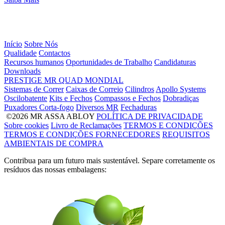
Início
Sobre Nós
Qualidade
Contactos
Recursos humanos
Oportunidades de Trabalho
Candidaturas
Downloads
PRESTIGE
MR
QUAD
MONDIAL
Sistemas de Correr
Caixas de Correio
Cilindros
Apollo Systems
Oscilobatente
Kits e Fechos
Compassos e Fechos
Dobradiças
Puxadores Corta-fogo
Diversos MR
Fechaduras
©2026 MR ASSA ABLOY
POLÍTICA DE PRIVACIDADE
Sobre cookies
Livro de Reclamações
TERMOS E CONDIÇÕES
TERMOS E CONDIÇÕES FORNECEDORES
REQUISITOS
AMBIENTAIS DE COMPRA
Contribua para um futuro mais sustentável. Separe corretamente os
resíduos das nossas embalagens: