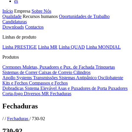
es
Início
Empresa
Sobre Nós
Qualidade
Recursos humanos
Oportunidades de Trabalho
Candidaturas
Downloads
Contactos
Linhas de produto
Linha PRESTIGE
Linha MR
Linha QUAD
Linha MONDIAL
Produtos
Cremones
Muletas, Puxadores e Pux. de Fachada
Trinquetas
Sistemas de Correr
Caixas de Correio
Cilindros
Apollo Systems
Transmissões
Sistemas Antipânico
Oscilobatente
Kits e Fechos
Compassos e Fechos
Dobradiças
Sistema Elevável
Asas e Puxadores de Porta
Puxadores
Corta-fogo
Diversos MR
Fechaduras
Fechaduras
/
/
Fechaduras
/
730-92
730-92