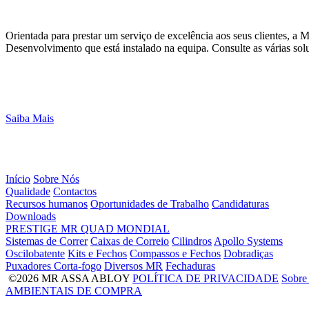
Orientada para prestar um serviço de excelência aos seus clientes, 
Desenvolvimento que está instalado na equipa. Consulte as várias sol
Saiba Mais
Início
Sobre Nós
Qualidade
Contactos
Recursos humanos
Oportunidades de Trabalho
Candidaturas
Downloads
PRESTIGE
MR
QUAD
MONDIAL
Sistemas de Correr
Caixas de Correio
Cilindros
Apollo Systems
Oscilobatente
Kits e Fechos
Compassos e Fechos
Dobradiças
Puxadores Corta-fogo
Diversos MR
Fechaduras
©2026 MR ASSA ABLOY
POLÍTICA DE PRIVACIDADE
Sobre
AMBIENTAIS DE COMPRA