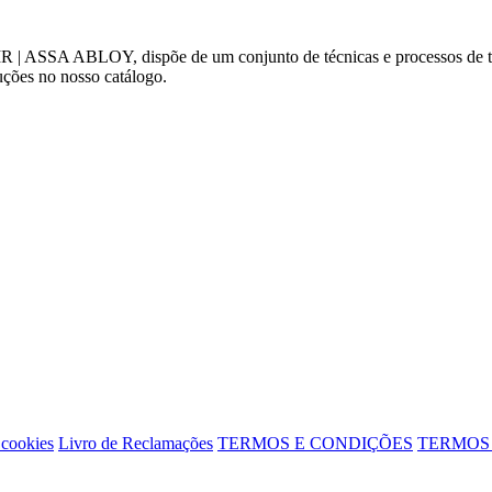
a MR | ASSA ABLOY, dispõe de um conjunto de técnicas e processos de t
uções no nosso catálogo.
 cookies
Livro de Reclamações
TERMOS E CONDIÇÕES
TERMOS