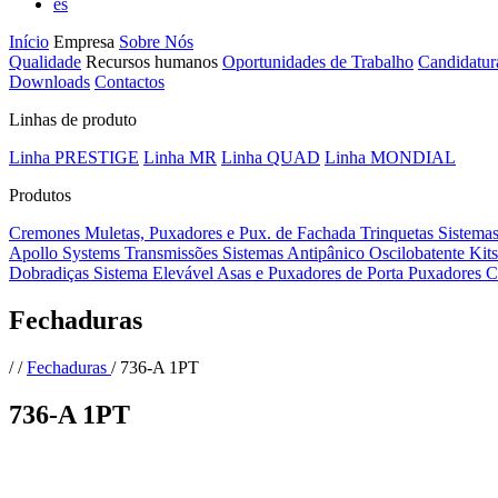
es
Início
Empresa
Sobre Nós
Qualidade
Recursos humanos
Oportunidades de Trabalho
Candidatur
Downloads
Contactos
Linhas de produto
Linha PRESTIGE
Linha MR
Linha QUAD
Linha MONDIAL
Produtos
Cremones
Muletas, Puxadores e Pux. de Fachada
Trinquetas
Sistema
Apollo Systems
Transmissões
Sistemas Antipânico
Oscilobatente
Kit
Dobradiças
Sistema Elevável
Asas e Puxadores de Porta
Puxadores C
Fechaduras
/
/
Fechaduras
/
736-A 1PT
736-A 1PT