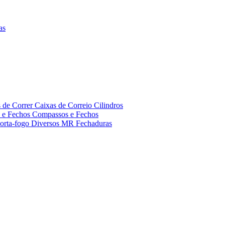
as
s de Correr
Caixas de Correio
Cilindros
s e Fechos
Compassos e Fechos
orta-fogo
Diversos MR
Fechaduras