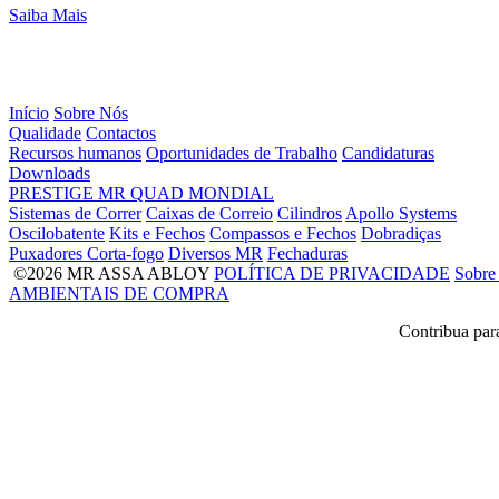
Saiba Mais
Início
Sobre Nós
Qualidade
Contactos
Recursos humanos
Oportunidades de Trabalho
Candidaturas
Downloads
PRESTIGE
MR
QUAD
MONDIAL
Sistemas de Correr
Caixas de Correio
Cilindros
Apollo Systems
Oscilobatente
Kits e Fechos
Compassos e Fechos
Dobradiças
Puxadores Corta-fogo
Diversos MR
Fechaduras
©2026 MR ASSA ABLOY
POLÍTICA DE PRIVACIDADE
Sobre
AMBIENTAIS DE COMPRA
Contribua par