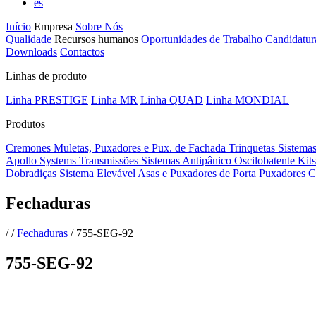
es
Início
Empresa
Sobre Nós
Qualidade
Recursos humanos
Oportunidades de Trabalho
Candidatur
Downloads
Contactos
Linhas de produto
Linha PRESTIGE
Linha MR
Linha QUAD
Linha MONDIAL
Produtos
Cremones
Muletas, Puxadores e Pux. de Fachada
Trinquetas
Sistema
Apollo Systems
Transmissões
Sistemas Antipânico
Oscilobatente
Kit
Dobradiças
Sistema Elevável
Asas e Puxadores de Porta
Puxadores C
Fechaduras
/
/
Fechaduras
/
755-SEG-92
755-SEG-92