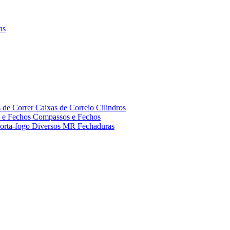
as
s de Correr
Caixas de Correio
Cilindros
s e Fechos
Compassos e Fechos
orta-fogo
Diversos MR
Fechaduras