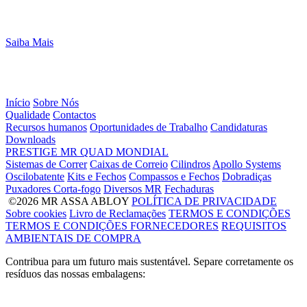
Saiba Mais
Início
Sobre Nós
Qualidade
Contactos
Recursos humanos
Oportunidades de Trabalho
Candidaturas
Downloads
PRESTIGE
MR
QUAD
MONDIAL
Sistemas de Correr
Caixas de Correio
Cilindros
Apollo Systems
Oscilobatente
Kits e Fechos
Compassos e Fechos
Dobradiças
Puxadores Corta-fogo
Diversos MR
Fechaduras
©2026 MR ASSA ABLOY
POLÍTICA DE PRIVACIDADE
Sobre cookies
Livro de Reclamações
TERMOS E CONDIÇÕES
TERMOS E CONDIÇÕES FORNECEDORES
REQUISITOS
AMBIENTAIS DE COMPRA
Contribua para um futuro mais sustentável. Separe corretamente os
resíduos das nossas embalagens: