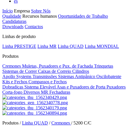
es
Início
Empresa
Sobre Nós
Qualidade
Recursos humanos
Oportunidades de Trabalho
Candidaturas
Downloads
Contactos
Linhas de produto
Linha PRESTIGE
Linha MR
Linha QUAD
Linha MONDIAL
Produtos
Cremones
Muletas, Puxadores e Pux. de Fachada
Trinquetas
Sistemas de Correr
Caixas de Correio
Cilindros
Apollo Systems
Transmissões
Sistemas Antipânico
Oscilobatente
Kits e Fechos
Compassos e Fechos
Dobradiças
Sistema Elevável
Asas e Puxadores de Porta
Puxadores
Corta-fogo
Diversos MR
Fechaduras
Produtos /
Linha QUAD
/
Cremones
/
5200 C/C