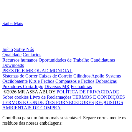
Saiba Mais
Início
Sobre Nós
Qualidade
Contactos
Recursos humanos
Oportunidades de Trabalho
Candidaturas
Downloads
PRESTIGE
MR
QUAD
MONDIAL
Sistemas de Correr
Caixas de Correio
Cilindros
Apollo Systems
Oscilobatente
Kits e Fechos
Compassos e Fechos
Dobradiças
Puxadores Corta-fogo
Diversos MR
Fechaduras
©2026 MR ASSA ABLOY
POLÍTICA DE PRIVACIDADE
Sobre cookies
Livro de Reclamações
TERMOS E CONDIÇÕES
TERMOS E CONDIÇÕES FORNECEDORES
REQUISITOS
AMBIENTAIS DE COMPRA
Contribua para um futuro mais sustentável. Separe corretamente os
resíduos das nossas embalagens: