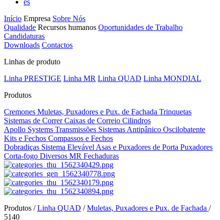
es
Início
Empresa
Sobre Nós
Qualidade
Recursos humanos
Oportunidades de Trabalho
Candidaturas
Downloads
Contactos
Linhas de produto
Linha PRESTIGE
Linha MR
Linha QUAD
Linha MONDIAL
Produtos
Cremones
Muletas, Puxadores e Pux. de Fachada
Trinquetas
Sistemas de Correr
Caixas de Correio
Cilindros
Apollo Systems
Transmissões
Sistemas Antipânico
Oscilobatente
Kits e Fechos
Compassos e Fechos
Dobradiças
Sistema Elevável
Asas e Puxadores de Porta
Puxadores
Corta-fogo
Diversos MR
Fechaduras
Produtos /
Linha QUAD
/
Muletas, Puxadores e Pux. de Fachada
/
5140