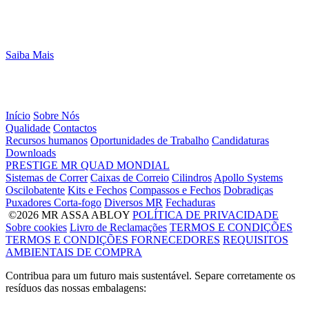
Saiba Mais
Início
Sobre Nós
Qualidade
Contactos
Recursos humanos
Oportunidades de Trabalho
Candidaturas
Downloads
PRESTIGE
MR
QUAD
MONDIAL
Sistemas de Correr
Caixas de Correio
Cilindros
Apollo Systems
Oscilobatente
Kits e Fechos
Compassos e Fechos
Dobradiças
Puxadores Corta-fogo
Diversos MR
Fechaduras
©2026 MR ASSA ABLOY
POLÍTICA DE PRIVACIDADE
Sobre cookies
Livro de Reclamações
TERMOS E CONDIÇÕES
TERMOS E CONDIÇÕES FORNECEDORES
REQUISITOS
AMBIENTAIS DE COMPRA
Contribua para um futuro mais sustentável. Separe corretamente os
resíduos das nossas embalagens: