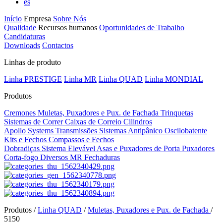
es
Início
Empresa
Sobre Nós
Qualidade
Recursos humanos
Oportunidades de Trabalho
Candidaturas
Downloads
Contactos
Linhas de produto
Linha PRESTIGE
Linha MR
Linha QUAD
Linha MONDIAL
Produtos
Cremones
Muletas, Puxadores e Pux. de Fachada
Trinquetas
Sistemas de Correr
Caixas de Correio
Cilindros
Apollo Systems
Transmissões
Sistemas Antipânico
Oscilobatente
Kits e Fechos
Compassos e Fechos
Dobradiças
Sistema Elevável
Asas e Puxadores de Porta
Puxadores
Corta-fogo
Diversos MR
Fechaduras
Produtos /
Linha QUAD
/
Muletas, Puxadores e Pux. de Fachada
/
5150