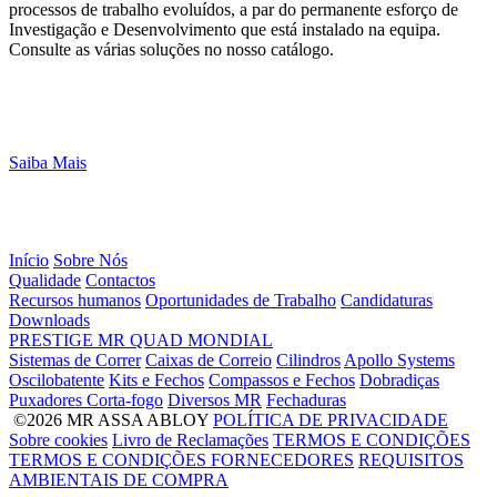
processos de trabalho evoluídos, a par do permanente esforço de
Investigação e Desenvolvimento que está instalado na equipa.
Consulte as várias soluções no nosso catálogo.
Saiba Mais
Início
Sobre Nós
Qualidade
Contactos
Recursos humanos
Oportunidades de Trabalho
Candidaturas
Downloads
PRESTIGE
MR
QUAD
MONDIAL
Sistemas de Correr
Caixas de Correio
Cilindros
Apollo Systems
Oscilobatente
Kits e Fechos
Compassos e Fechos
Dobradiças
Puxadores Corta-fogo
Diversos MR
Fechaduras
©2026 MR ASSA ABLOY
POLÍTICA DE PRIVACIDADE
Sobre cookies
Livro de Reclamações
TERMOS E CONDIÇÕES
TERMOS E CONDIÇÕES FORNECEDORES
REQUISITOS
AMBIENTAIS DE COMPRA