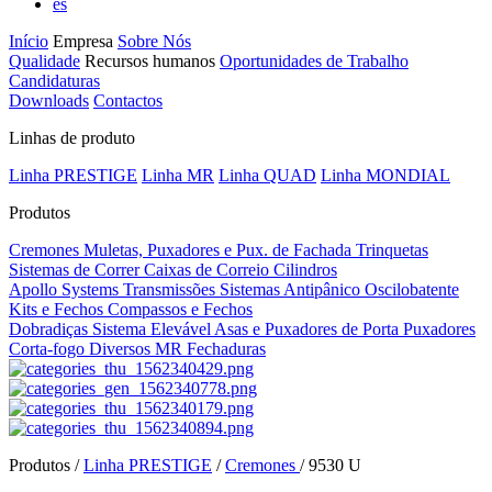
es
Início
Empresa
Sobre Nós
Qualidade
Recursos humanos
Oportunidades de Trabalho
Candidaturas
Downloads
Contactos
Linhas de produto
Linha PRESTIGE
Linha MR
Linha QUAD
Linha MONDIAL
Produtos
Cremones
Muletas, Puxadores e Pux. de Fachada
Trinquetas
Sistemas de Correr
Caixas de Correio
Cilindros
Apollo Systems
Transmissões
Sistemas Antipânico
Oscilobatente
Kits e Fechos
Compassos e Fechos
Dobradiças
Sistema Elevável
Asas e Puxadores de Porta
Puxadores
Corta-fogo
Diversos MR
Fechaduras
Produtos /
Linha PRESTIGE
/
Cremones
/
9530 U