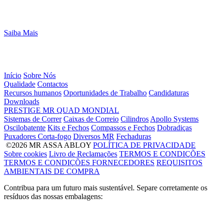
Saiba Mais
Início
Sobre Nós
Qualidade
Contactos
Recursos humanos
Oportunidades de Trabalho
Candidaturas
Downloads
PRESTIGE
MR
QUAD
MONDIAL
Sistemas de Correr
Caixas de Correio
Cilindros
Apollo Systems
Oscilobatente
Kits e Fechos
Compassos e Fechos
Dobradiças
Puxadores Corta-fogo
Diversos MR
Fechaduras
©2026 MR ASSA ABLOY
POLÍTICA DE PRIVACIDADE
Sobre cookies
Livro de Reclamações
TERMOS E CONDIÇÕES
TERMOS E CONDIÇÕES FORNECEDORES
REQUISITOS
AMBIENTAIS DE COMPRA
Contribua para um futuro mais sustentável. Separe corretamente os
resíduos das nossas embalagens: