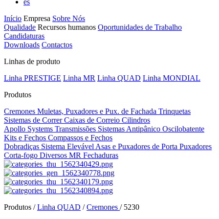
es
Início
Empresa
Sobre Nós
Qualidade
Recursos humanos
Oportunidades de Trabalho
Candidaturas
Downloads
Contactos
Linhas de produto
Linha PRESTIGE
Linha MR
Linha QUAD
Linha MONDIAL
Produtos
Cremones
Muletas, Puxadores e Pux. de Fachada
Trinquetas
Sistemas de Correr
Caixas de Correio
Cilindros
Apollo Systems
Transmissões
Sistemas Antipânico
Oscilobatente
Kits e Fechos
Compassos e Fechos
Dobradiças
Sistema Elevável
Asas e Puxadores de Porta
Puxadores
Corta-fogo
Diversos MR
Fechaduras
Produtos /
Linha QUAD
/
Cremones
/
5230