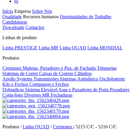
es
Início
Empresa
Sobre Nós
Qualidade
Recursos humanos
Oportunidades de Trabalho
Candidaturas
Downloads
Contactos
Linhas de produto
Linha PRESTIGE
Linha MR
Linha QUAD
Linha MONDIAL
Produtos
Cremones
Muletas, Puxadores e Pux. de Fachada
Trinquetas
Sistemas de Correr
Caixas de Correio
Cilindros
Apollo Systems
Transmissões
Sistemas Antipânico
Oscilobatente
Kits e Fechos
Compassos e Fechos
Dobradiças
Sistema Elevável
Asas e Puxadores de Porta
Puxadores
Corta-fogo
Diversos MR
Fechaduras
Produtos /
Linha QUAD
/
Cremones
/
5215 C/C - 5216 C/C