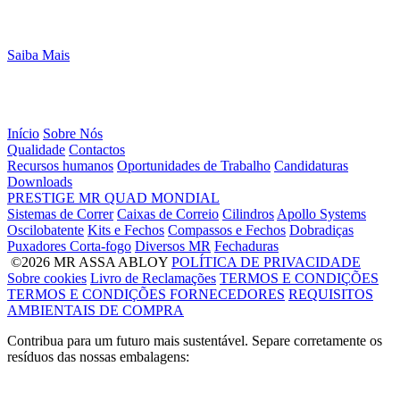
Saiba Mais
Início
Sobre Nós
Qualidade
Contactos
Recursos humanos
Oportunidades de Trabalho
Candidaturas
Downloads
PRESTIGE
MR
QUAD
MONDIAL
Sistemas de Correr
Caixas de Correio
Cilindros
Apollo Systems
Oscilobatente
Kits e Fechos
Compassos e Fechos
Dobradiças
Puxadores Corta-fogo
Diversos MR
Fechaduras
©2026 MR ASSA ABLOY
POLÍTICA DE PRIVACIDADE
Sobre cookies
Livro de Reclamações
TERMOS E CONDIÇÕES
TERMOS E CONDIÇÕES FORNECEDORES
REQUISITOS
AMBIENTAIS DE COMPRA
Contribua para um futuro mais sustentável. Separe corretamente os
resíduos das nossas embalagens: