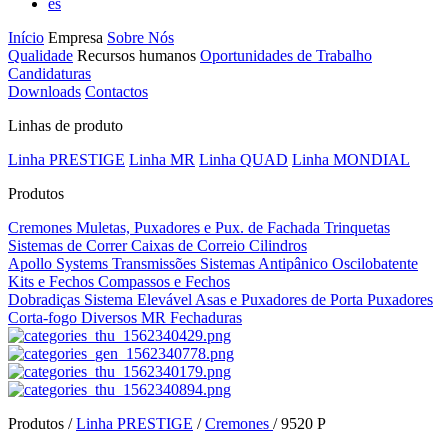
es
Início
Empresa
Sobre Nós
Qualidade
Recursos humanos
Oportunidades de Trabalho
Candidaturas
Downloads
Contactos
Linhas de produto
Linha PRESTIGE
Linha MR
Linha QUAD
Linha MONDIAL
Produtos
Cremones
Muletas, Puxadores e Pux. de Fachada
Trinquetas
Sistemas de Correr
Caixas de Correio
Cilindros
Apollo Systems
Transmissões
Sistemas Antipânico
Oscilobatente
Kits e Fechos
Compassos e Fechos
Dobradiças
Sistema Elevável
Asas e Puxadores de Porta
Puxadores
Corta-fogo
Diversos MR
Fechaduras
Produtos /
Linha PRESTIGE
/
Cremones
/
9520 P