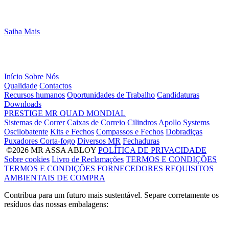
Saiba Mais
Início
Sobre Nós
Qualidade
Contactos
Recursos humanos
Oportunidades de Trabalho
Candidaturas
Downloads
PRESTIGE
MR
QUAD
MONDIAL
Sistemas de Correr
Caixas de Correio
Cilindros
Apollo Systems
Oscilobatente
Kits e Fechos
Compassos e Fechos
Dobradiças
Puxadores Corta-fogo
Diversos MR
Fechaduras
©2026 MR ASSA ABLOY
POLÍTICA DE PRIVACIDADE
Sobre cookies
Livro de Reclamações
TERMOS E CONDIÇÕES
TERMOS E CONDIÇÕES FORNECEDORES
REQUISITOS
AMBIENTAIS DE COMPRA
Contribua para um futuro mais sustentável. Separe corretamente os
resíduos das nossas embalagens: