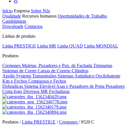
es
Início
Empresa
Sobre Nós
Qualidade
Recursos humanos
Oportunidades de Trabalho
Candidaturas
Downloads
Contactos
Linhas de produto
Linha PRESTIGE
Linha MR
Linha QUAD
Linha MONDIAL
Produtos
Cremones
Muletas, Puxadores e Pux. de Fachada
Trinquetas
Sistemas de Correr
Caixas de Correio
Cilindros
Apollo Systems
Transmissões
Sistemas Antipânico
Oscilobatente
Kits e Fechos
Compassos e Fechos
Dobradiças
Sistema Elevável
Asas e Puxadores de Porta
Puxadores
Corta-fogo
Diversos MR
Fechaduras
Produtos /
Linha PRESTIGE
/
Cremones
/
9520 C