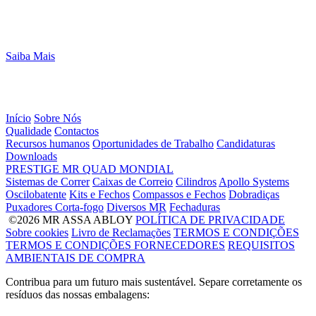
Saiba Mais
Início
Sobre Nós
Qualidade
Contactos
Recursos humanos
Oportunidades de Trabalho
Candidaturas
Downloads
PRESTIGE
MR
QUAD
MONDIAL
Sistemas de Correr
Caixas de Correio
Cilindros
Apollo Systems
Oscilobatente
Kits e Fechos
Compassos e Fechos
Dobradiças
Puxadores Corta-fogo
Diversos MR
Fechaduras
©2026 MR ASSA ABLOY
POLÍTICA DE PRIVACIDADE
Sobre cookies
Livro de Reclamações
TERMOS E CONDIÇÕES
TERMOS E CONDIÇÕES FORNECEDORES
REQUISITOS
AMBIENTAIS DE COMPRA
Contribua para um futuro mais sustentável. Separe corretamente os
resíduos das nossas embalagens: