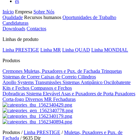
es
Início
Empresa
Sobre Nós
Qualidade
Recursos humanos
Oportunidades de Trabalho
Candidaturas
Downloads
Contactos
Linhas de produto
Linha PRESTIGE
Linha MR
Linha QUAD
Linha MONDIAL
Produtos
Cremones
Muletas, Puxadores e Pux. de Fachada
Trinquetas
Sistemas de Correr
Caixas de Correio
Cilindros
Apollo Systems
Transmissões
Sistemas Antipânico
Oscilobatente
Kits e Fechos
Compassos e Fechos
Dobradiças
Sistema Elevável
Asas e Puxadores de Porta
Puxadores
Corta-fogo
Diversos MR
Fechaduras
Produtos /
Linha PRESTIGE
/
Muletas, Puxadores e Pux. de
Fachada
/
9635 Dir